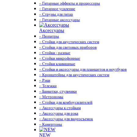
– Гитарные эффекты и процессоры
– Гитарное усиление
– Струны для гитар
– Гитарные аксессуары
Аксессуары
– Пюпитры
– Стойки для акустических систем
– Стойки для световых приборов
– Стойки - разные
– Стойки микрофонные
– Стойки клавишные
– Стойки и аксессуары для планшетов и ноутбуков
– Кронштейны для акустических систем
– Рэки
– Тележки
– Банкетки, стульчики
– Метрономы
– Стойки для комбоусилителей
– Аксессуары к стойкам
– Аксессуары для рэка
– Аксессуары для видеосъемок
– Камертоны
NEW