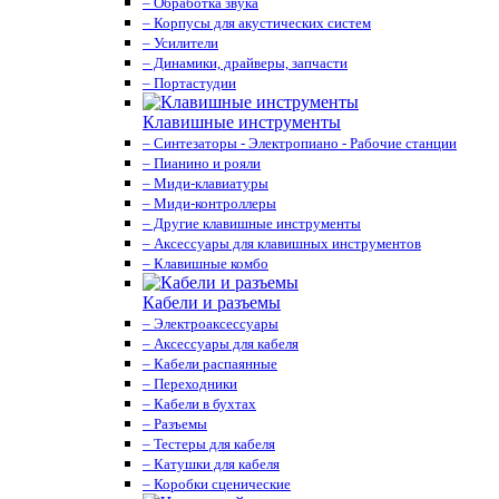
– Обработка звука
– Корпусы для акустических систем
– Усилители
– Динамики, драйверы, запчасти
– Портастудии
Клавишные инструменты
– Синтезаторы - Электропиано - Рабочие станции
– Пианино и рояли
– Миди-клавиатуры
– Миди-контроллеры
– Другие клавишные инструменты
– Аксессуары для клавишных инструментов
– Клавишные комбо
Кабели и разъемы
– Электроаксессуары
– Аксессуары для кабеля
– Кабели распаянные
– Переходники
– Кабели в бухтах
– Разъемы
– Тестеры для кабеля
– Катушки для кабеля
– Коробки сценические