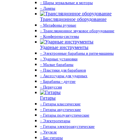
– Шары зеркальные и моторы
– Лампы
Трансляционное оборудование
– Мегафоны ручные
– Трансляционное звуковое оборудование
– Конференц-системы
Ударные инструменты
– Электронные барабаны и ритм-машины
– Ударные установки
– Малые барабаны
– Пластики для барабанов
– Аксессуары для ударных
– Барабаны - другие
– Перкуссия
Гитары
– Гитары классические
– Гитары акустические
– Гитары полуакустические
– Электрогитары
– Гитары электроакустические
– Укулеле
– Бас-гитары