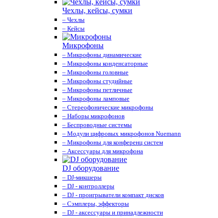
Чехлы, кейсы, сумки
– Чехлы
– Кейсы
Микрофоны
– Микрофоны динамические
– Микрофоны конденсаторные
– Микрофоны головные
– Микрофоны студийные
– Микрофоны петличные
– Микрофоны ламповые
– Стереофонические микрофоны
– Наборы микрофонов
– Беспроводные системы
– Модули цифровых микрофонов Nuemann
– Микрофоны для конференц систем
– Аксессуары для микрофона
DJ оборудование
– DJ-микшеры
– DJ - контроллеры
– DJ - проигрыватели компакт дисков
– Сэмплеры, эффекторы
– DJ - аксессуары и принадлежности