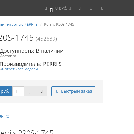
0 руб.
0
ни гитарные PERRI'S
Perri's P20S-1745
P20S-1745
(452689)
Доступность: В наличии
Доставка
Производитель: PERRI'S
Смотреть все модели
 руб.
Быстрый заказ
ы (0)
rri's P20S-1745