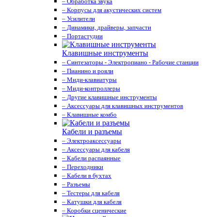
– Обработка звука
– Корпусы для акустических систем
– Усилители
– Динамики, драйверы, запчасти
– Портастудии
Клавишные инструменты
– Синтезаторы - Электропиано - Рабочие станции
– Пианино и рояли
– Миди-клавиатуры
– Миди-контроллеры
– Другие клавишные инструменты
– Аксессуары для клавишных инструментов
– Клавишные комбо
Кабели и разъемы
– Электроаксессуары
– Аксессуары для кабеля
– Кабели распаянные
– Переходники
– Кабели в бухтах
– Разъемы
– Тестеры для кабеля
– Катушки для кабеля
– Коробки сценические