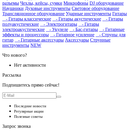
разъемы
Чехлы, кейсы, сумки
Микрофоны
DJ оборудование
Наушники
Духовые инструменты
Световое оборудование
Трансляционное оборудование
Ударные инструменты
Гитары
- Гитары классические
- Гитары акустические
- Гитары
полуакустические
- Электрогитары
- Гитары
электроакустические
- Укулеле
- Бас-гитары
- Гитарные
эффекты и процессоры
- Гитарное усиление
- Струны для
гитар
- Гитарные аксессуары
Аксессуары
Струнные
инструменты
NEW
Что нового?
Нет активности
Рассылка
Подпишитесь прямо сейчас!
Последние новости
Регулярные акции
Полезные советы
Запрос звонка