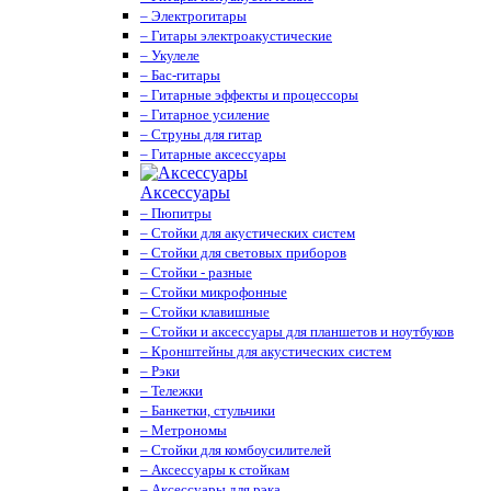
– Электрогитары
– Гитары электроакустические
– Укулеле
– Бас-гитары
– Гитарные эффекты и процессоры
– Гитарное усиление
– Струны для гитар
– Гитарные аксессуары
Аксессуары
– Пюпитры
– Стойки для акустических систем
– Стойки для световых приборов
– Стойки - разные
– Стойки микрофонные
– Стойки клавишные
– Стойки и аксессуары для планшетов и ноутбуков
– Кронштейны для акустических систем
– Рэки
– Тележки
– Банкетки, стульчики
– Метрономы
– Стойки для комбоусилителей
– Аксессуары к стойкам
– Аксессуары для рэка