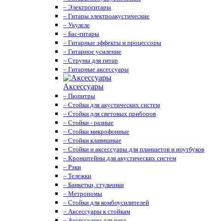
– Электрогитары
– Гитары электроакустические
– Укулеле
– Бас-гитары
– Гитарные эффекты и процессоры
– Гитарное усиление
– Струны для гитар
– Гитарные аксессуары
Аксессуары
– Пюпитры
– Стойки для акустических систем
– Стойки для световых приборов
– Стойки - разные
– Стойки микрофонные
– Стойки клавишные
– Стойки и аксессуары для планшетов и ноутбуков
– Кронштейны для акустических систем
– Рэки
– Тележки
– Банкетки, стульчики
– Метрономы
– Стойки для комбоусилителей
– Аксессуары к стойкам
– Аксессуары для рэка