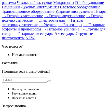
разъемы
Чехлы, кейсы, сумки
Микрофоны
DJ оборудование
Наушники
Духовые инструменты
Световое оборудование
Трансляционное оборудование
Ударные инструменты
Гитары
- Гитары классические
- Гитары акустические
- Гитары
полуакустические
- Электрогитары
- Гитары
электроакустические
- Укулеле
- Бас-гитары
- Гитарные
эффекты и процессоры
- Гитарное усиление
- Струны для
гитар
- Гитарные аксессуары
Аксессуары
Струнные
инструменты
NEW
Что нового?
Нет активности
Рассылка
Подпишитесь прямо сейчас!
Последние новости
Регулярные акции
Полезные советы
Запрос звонка