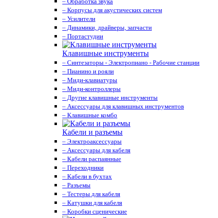
– Обработка звука
– Корпусы для акустических систем
– Усилители
– Динамики, драйверы, запчасти
– Портастудии
Клавишные инструменты
– Синтезаторы - Электропиано - Рабочие станции
– Пианино и рояли
– Миди-клавиатуры
– Миди-контроллеры
– Другие клавишные инструменты
– Аксессуары для клавишных инструментов
– Клавишные комбо
Кабели и разъемы
– Электроаксессуары
– Аксессуары для кабеля
– Кабели распаянные
– Переходники
– Кабели в бухтах
– Разъемы
– Тестеры для кабеля
– Катушки для кабеля
– Коробки сценические