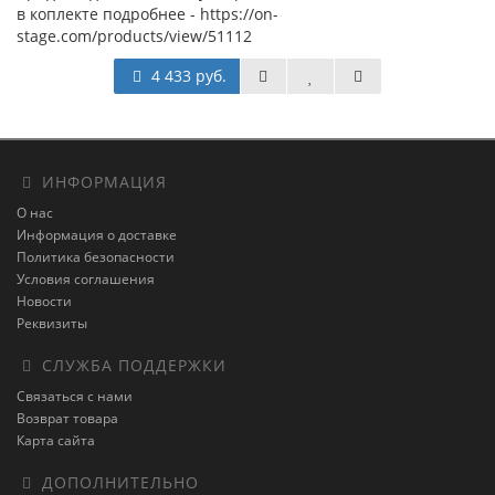
в коплекте подробнее - https://on-
stage.com/products/view/51112
4 433 руб.
ИНФОРМАЦИЯ
О нас
Информация о доставке
Политика безопасности
Условия соглашения
Новости
Реквизиты
СЛУЖБА ПОДДЕРЖКИ
Связаться с нами
Возврат товара
Карта сайта
ДОПОЛНИТЕЛЬНО