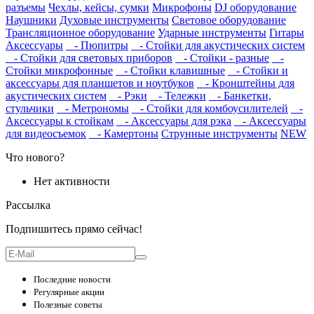
разъемы
Чехлы, кейсы, сумки
Микрофоны
DJ оборудование
Наушники
Духовые инструменты
Световое оборудование
Трансляционное оборудование
Ударные инструменты
Гитары
Аксессуары
- Пюпитры
- Стойки для акустических систем
- Стойки для световых приборов
- Стойки - разные
-
Стойки микрофонные
- Стойки клавишные
- Стойки и
аксессуары для планшетов и ноутбуков
- Кронштейны для
акустических систем
- Рэки
- Тележки
- Банкетки,
стульчики
- Метрономы
- Стойки для комбоусилителей
-
Аксессуары к стойкам
- Аксессуары для рэка
- Аксессуары
для видеосъемок
- Камертоны
Струнные инструменты
NEW
Что нового?
Нет активности
Рассылка
Подпишитесь прямо сейчас!
Последние новости
Регулярные акции
Полезные советы