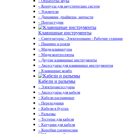
– Обработка звука
– Корпусы для акустических систем
– Усилители
– Динамики, драйверы, запчасти
– Портастудии
Клавишные инструменты
– Синтезаторы - Электропиано - Рабочие станции
– Пианино и рояли
– Миди-клавиатуры
– Миди-контроллеры
– Другие клавишные инструменты
– Аксессуары для клавишных инструментов
– Клавишные комбо
Кабели и разъемы
– Электроаксессуары
– Аксессуары для кабеля
– Кабели распаянные
– Переходники
– Кабели в бухтах
– Разъемы
– Тестеры для кабеля
– Катушки для кабеля
– Коробки сценические