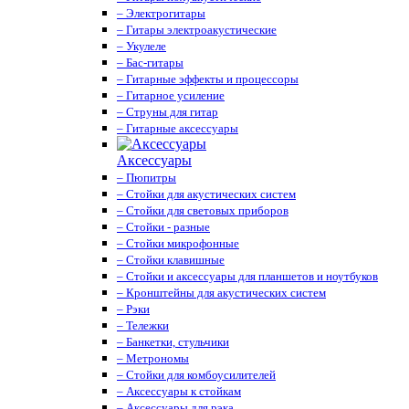
– Электрогитары
– Гитары электроакустические
– Укулеле
– Бас-гитары
– Гитарные эффекты и процессоры
– Гитарное усиление
– Струны для гитар
– Гитарные аксессуары
Аксессуары
– Пюпитры
– Стойки для акустических систем
– Стойки для световых приборов
– Стойки - разные
– Стойки микрофонные
– Стойки клавишные
– Стойки и аксессуары для планшетов и ноутбуков
– Кронштейны для акустических систем
– Рэки
– Тележки
– Банкетки, стульчики
– Метрономы
– Стойки для комбоусилителей
– Аксессуары к стойкам
– Аксессуары для рэка