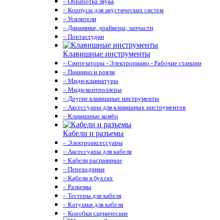
– Обработка звука
– Корпусы для акустических систем
– Усилители
– Динамики, драйверы, запчасти
– Портастудии
Клавишные инструменты
– Синтезаторы - Электропиано - Рабочие станции
– Пианино и рояли
– Миди-клавиатуры
– Миди-контроллеры
– Другие клавишные инструменты
– Аксессуары для клавишных инструментов
– Клавишные комбо
Кабели и разъемы
– Электроаксессуары
– Аксессуары для кабеля
– Кабели распаянные
– Переходники
– Кабели в бухтах
– Разъемы
– Тестеры для кабеля
– Катушки для кабеля
– Коробки сценические