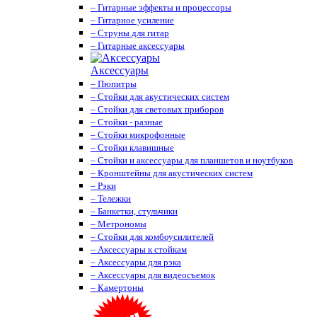
– Гитарные эффекты и процессоры
– Гитарное усиление
– Струны для гитар
– Гитарные аксессуары
Аксессуары
– Пюпитры
– Стойки для акустических систем
– Стойки для световых приборов
– Стойки - разные
– Стойки микрофонные
– Стойки клавишные
– Стойки и аксессуары для планшетов и ноутбуков
– Кронштейны для акустических систем
– Рэки
– Тележки
– Банкетки, стульчики
– Метрономы
– Стойки для комбоусилителей
– Аксессуары к стойкам
– Аксессуары для рэка
– Аксессуары для видеосъемок
– Камертоны