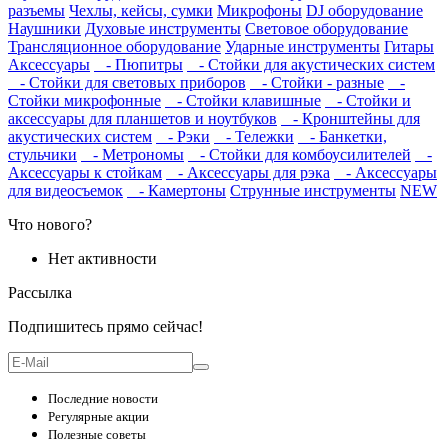
разъемы
Чехлы, кейсы, сумки
Микрофоны
DJ оборудование
Наушники
Духовые инструменты
Световое оборудование
Трансляционное оборудование
Ударные инструменты
Гитары
Аксессуары
- Пюпитры
- Стойки для акустических систем
- Стойки для световых приборов
- Стойки - разные
-
Стойки микрофонные
- Стойки клавишные
- Стойки и
аксессуары для планшетов и ноутбуков
- Кронштейны для
акустических систем
- Рэки
- Тележки
- Банкетки,
стульчики
- Метрономы
- Стойки для комбоусилителей
-
Аксессуары к стойкам
- Аксессуары для рэка
- Аксессуары
для видеосъемок
- Камертоны
Струнные инструменты
NEW
Что нового?
Нет активности
Рассылка
Подпишитесь прямо сейчас!
Последние новости
Регулярные акции
Полезные советы