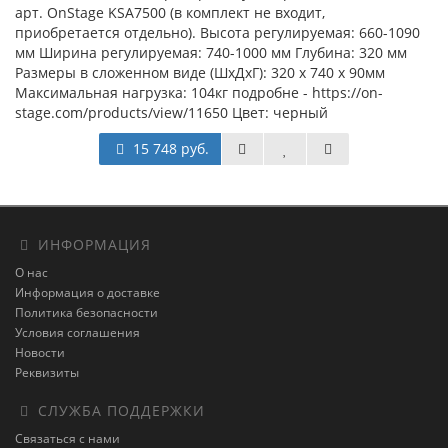
арт. OnStage KSA7500 (в комплект не входит,
приобретается отдельно). Высота регулируемая: 660-1090
мм Ширина регулируемая: 740-1000 мм Глубина: 320 мм
Размеры в сложенном виде (ШхДхГ): 320 х 740 х 90мм
Максимальная нагрузка: 104кг подробне - https://on-
stage.com/products/view/11650 Цвет: черный
15 748 руб.
ИНФОРМАЦИЯ
О нас
Информация о доставке
Политика безопасности
Условия соглашения
Новости
Реквизиты
СЛУЖБА ПОДДЕРЖКИ
Связаться с нами