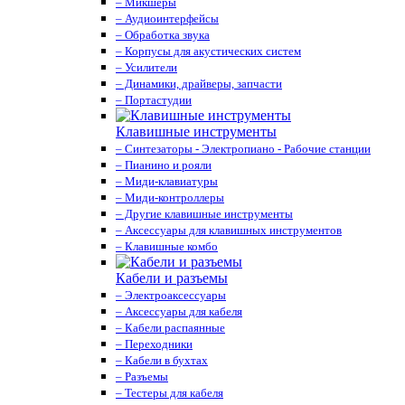
– Микшеры
– Аудиоинтерфейсы
– Обработка звука
– Корпусы для акустических систем
– Усилители
– Динамики, драйверы, запчасти
– Портастудии
Клавишные инструменты
– Синтезаторы - Электропиано - Рабочие станции
– Пианино и рояли
– Миди-клавиатуры
– Миди-контроллеры
– Другие клавишные инструменты
– Аксессуары для клавишных инструментов
– Клавишные комбо
Кабели и разъемы
– Электроаксессуары
– Аксессуары для кабеля
– Кабели распаянные
– Переходники
– Кабели в бухтах
– Разъемы
– Тестеры для кабеля