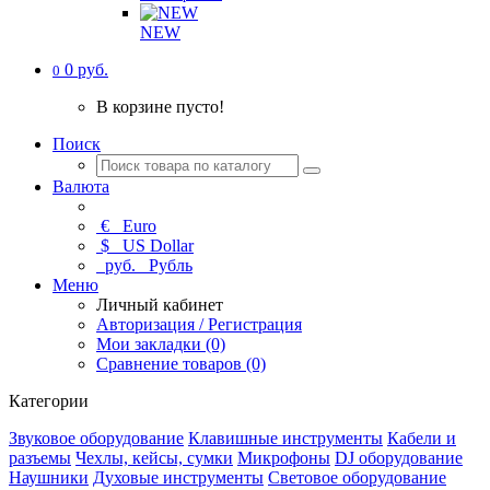
NEW
0 руб.
0
В корзине пусто!
Поиск
Валюта
€
Euro
$
US Dollar
руб.
Рубль
Меню
Личный кабинет
Авторизация / Регистрация
Мои закладки (0)
Сравнение товаров (0)
Категории
Звуковое оборудование
Клавишные инструменты
Кабели и
разъемы
Чехлы, кейсы, сумки
Микрофоны
DJ оборудование
Наушники
Духовые инструменты
Световое оборудование