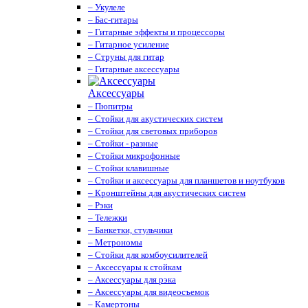
– Укулеле
– Бас-гитары
– Гитарные эффекты и процессоры
– Гитарное усиление
– Струны для гитар
– Гитарные аксессуары
Аксессуары
– Пюпитры
– Стойки для акустических систем
– Стойки для световых приборов
– Стойки - разные
– Стойки микрофонные
– Стойки клавишные
– Стойки и аксессуары для планшетов и ноутбуков
– Кронштейны для акустических систем
– Рэки
– Тележки
– Банкетки, стульчики
– Метрономы
– Стойки для комбоусилителей
– Аксессуары к стойкам
– Аксессуары для рэка
– Аксессуары для видеосъемок
– Камертоны