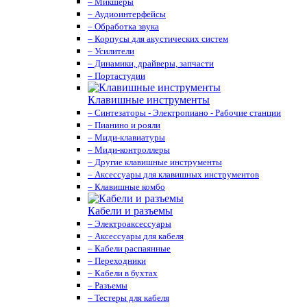
– Микшеры
– Аудиоинтерфейсы
– Обработка звука
– Корпусы для акустических систем
– Усилители
– Динамики, драйверы, запчасти
– Портастудии
Клавишные инструменты
– Синтезаторы - Электропиано - Рабочие станции
– Пианино и рояли
– Миди-клавиатуры
– Миди-контроллеры
– Другие клавишные инструменты
– Аксессуары для клавишных инструментов
– Клавишные комбо
Кабели и разъемы
– Электроаксессуары
– Аксессуары для кабеля
– Кабели распаянные
– Переходники
– Кабели в бухтах
– Разъемы
– Тестеры для кабеля