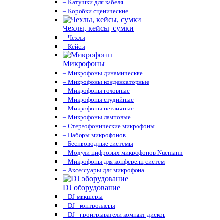
– Катушки для кабеля
– Коробки сценические
Чехлы, кейсы, сумки
– Чехлы
– Кейсы
Микрофоны
– Микрофоны динамические
– Микрофоны конденсаторные
– Микрофоны головные
– Микрофоны студийные
– Микрофоны петличные
– Микрофоны ламповые
– Стереофонические микрофоны
– Наборы микрофонов
– Беспроводные системы
– Модули цифровых микрофонов Nuemann
– Микрофоны для конференц систем
– Аксессуары для микрофона
DJ оборудование
– DJ-микшеры
– DJ - контроллеры
– DJ - проигрыватели компакт дисков