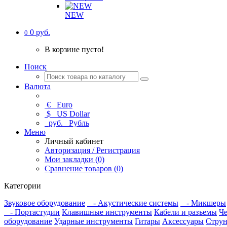
NEW
0 руб.
0
В корзине пусто!
Поиск
Валюта
€
Euro
$
US Dollar
руб.
Рубль
Меню
Личный кабинет
Авторизация / Регистрация
Мои закладки (0)
Сравнение товаров (0)
Категории
Звуковое оборудование
- Акустические системы
- Микшеры
- Портастудии
Клавишные инструменты
Кабели и разъемы
Че
оборудование
Ударные инструменты
Гитары
Аксессуары
Струн