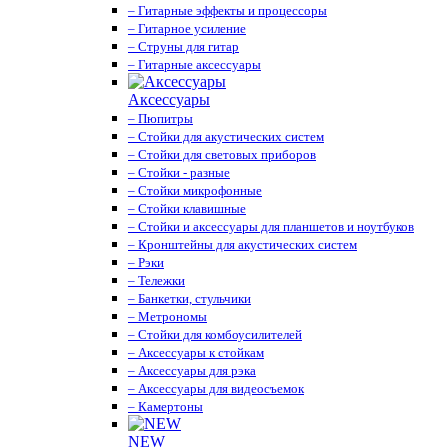
– Гитарные эффекты и процессоры
– Гитарное усиление
– Струны для гитар
– Гитарные аксессуары
Аксессуары
– Пюпитры
– Стойки для акустических систем
– Стойки для световых приборов
– Стойки - разные
– Стойки микрофонные
– Стойки клавишные
– Стойки и аксессуары для планшетов и ноутбуков
– Кронштейны для акустических систем
– Рэки
– Тележки
– Банкетки, стульчики
– Метрономы
– Стойки для комбоусилителей
– Аксессуары к стойкам
– Аксессуары для рэка
– Аксессуары для видеосъемок
– Камертоны
NEW