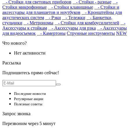
- Стойки для световых приборов
- Стойки - разные
-
Стойки микрофонные
- Стойки клавишные
- Стойки и
аксессуары для планшетов и ноутбуков
- Кронштейны для
акустических систем
- Рэки
- Тележки
- Банкетки,
стульчики
- Метрономы
- Стойки для комбоусилителей
-
Аксессуары к стойкам
- Аксессуары для рэка
- Аксессуары
для видеосъемок
- Камертоны
Струнные инструменты
NEW
Что нового?
Нет активности
Рассылка
Подпишитесь прямо сейчас!
Последние новости
Регулярные акции
Полезные советы
Запрос звонка
Перезвоним через 5 минут