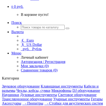
0 руб.
0
В корзине пусто!
Поиск
Валюта
€
Euro
$
US Dollar
руб.
Рубль
Меню
Личный кабинет
Авторизация / Регистрация
Мои закладки (0)
Сравнение товаров (0)
Категории
Звуковое оборудование
Клавишные инструменты
Кабели и
разъемы
Чехлы, кейсы, сумки
Микрофоны
DJ оборудование
Наушники
Духовые инструменты
Световое оборудование
Трансляционное оборудование
Ударные инструменты
Гитары
Аксессуары
- Пюпитры
- Стойки для акустических систем