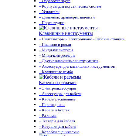
– Обработка звука
– Корпусы для акустических систем
– Усилители
– Динамики, драйверы, запчасти
– Портастудии
Клавишные инструменты
– Синтезаторы - Электропиано - Рабочие станции
– Пианино и рояли
– Миди-клавиатуры
– Миди-контроллеры
– Другие клавишные инструменты
– Аксессуары для клавишных инструментов
– Клавишные комбо
Кабели и разъемы
– Электроаксессуары
– Аксессуары для кабеля
– Кабели распаянные
– Переходники
– Кабели в бухтах
– Разъемы
– Тестеры для кабеля
– Катушки для кабеля
– Коробки сценические