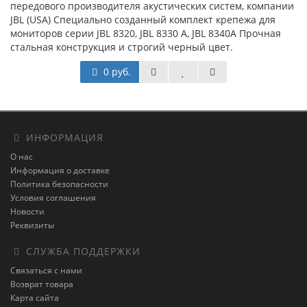
передового производителя акустических систем, компании
JBL (USA) Специально созданный комплект крепежа для
мониторов серии JBL 8320, JBL 8330 A, JBL 8340А Прочная
стальная конструкция и строгий черный цвет.
0 руб.
ИНФОРМАЦИЯ
О нас
Информация о доставке
Политика безопасности
Условия соглашения
Новости
Реквизиты
СЛУЖБА ПОДДЕРЖКИ
Связаться с нами
Возврат товара
Карта сайта