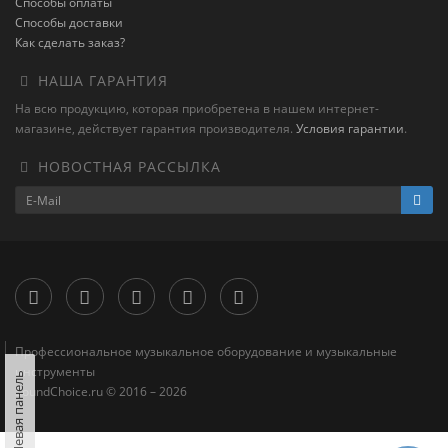
Способы оплаты
Способы доставки
Как сделать заказ?
НАША ГАРАНТИЯ
На всю продукцию, которая приобретена в нашем интернет-
магазине, действует гарантия производителя.
Условия гарантии
.
НОВОСТНАЯ РАССЫЛКА
Профессиональное музыкальное оборудование и музыкальные
инструменты
Левая панель
SoundChoice.ru © 2016 – 2026