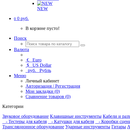
NEW
0 руб.
0
В корзине пусто!
Поиск
Валюта
€
Euro
$
US Dollar
руб.
Рубль
Меню
Личный кабинет
Авторизация / Регистрация
Мои закладки (0)
Сравнение товаров (0)
Категории
Звуковое оборудование
Клавишные инструменты
Кабели и раз
- Тестеры для кабеля
- Катушки для кабеля
- Коробки сцен
Трансляционное оборудование
Ударные инструменты
Гитары
А