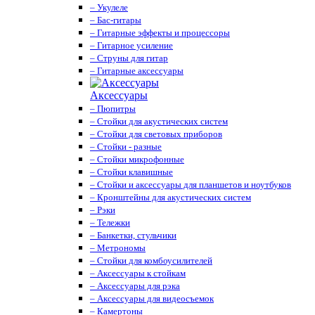
– Укулеле
– Бас-гитары
– Гитарные эффекты и процессоры
– Гитарное усиление
– Струны для гитар
– Гитарные аксессуары
Аксессуары
– Пюпитры
– Стойки для акустических систем
– Стойки для световых приборов
– Стойки - разные
– Стойки микрофонные
– Стойки клавишные
– Стойки и аксессуары для планшетов и ноутбуков
– Кронштейны для акустических систем
– Рэки
– Тележки
– Банкетки, стульчики
– Метрономы
– Стойки для комбоусилителей
– Аксессуары к стойкам
– Аксессуары для рэка
– Аксессуары для видеосъемок
– Камертоны