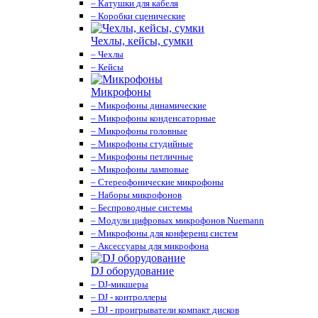
– Катушки для кабеля
– Коробки сценические
Чехлы, кейсы, сумки
– Чехлы
– Кейсы
Микрофоны
– Микрофоны динамические
– Микрофоны конденсаторные
– Микрофоны головные
– Микрофоны студийные
– Микрофоны петличные
– Микрофоны ламповые
– Стереофонические микрофоны
– Наборы микрофонов
– Беспроводные системы
– Модули цифровых микрофонов Nuemann
– Микрофоны для конференц систем
– Аксессуары для микрофона
DJ оборудование
– DJ-микшеры
– DJ - контроллеры
– DJ - проигрыватели компакт дисков