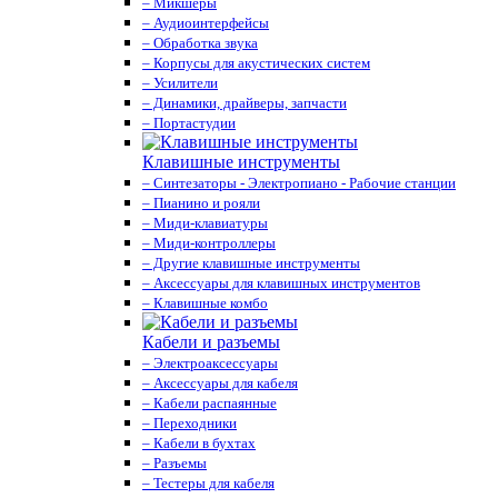
– Микшеры
– Аудиоинтерфейсы
– Обработка звука
– Корпусы для акустических систем
– Усилители
– Динамики, драйверы, запчасти
– Портастудии
Клавишные инструменты
– Синтезаторы - Электропиано - Рабочие станции
– Пианино и рояли
– Миди-клавиатуры
– Миди-контроллеры
– Другие клавишные инструменты
– Аксессуары для клавишных инструментов
– Клавишные комбо
Кабели и разъемы
– Электроаксессуары
– Аксессуары для кабеля
– Кабели распаянные
– Переходники
– Кабели в бухтах
– Разъемы
– Тестеры для кабеля