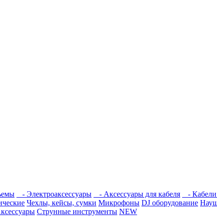
ъемы
- Электроаксессуары
- Аксессуары для кабеля
- Кабели
ические
Чехлы, кейсы, сумки
Микрофоны
DJ оборудование
Нау
ксессуары
Струнные инструменты
NEW