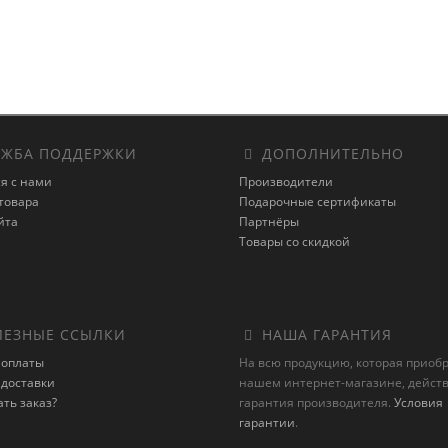
ЖБА ПОДДЕРЖКИ
ДОПОЛНИТЕЛЬНО
я с нами
Производители
товара
Подарочные сертификаты
йта
Партнёры
Товары со скидкой
ЕЗНЫЕ ССЫЛКИ
НАША ГАРАНТИЯ
 оплаты
На всю продукцию, которая приоб
 доставки
нашем интернет-магазине, действ
ать заказ?
гарантия производителя.
Условия
гарантии
.