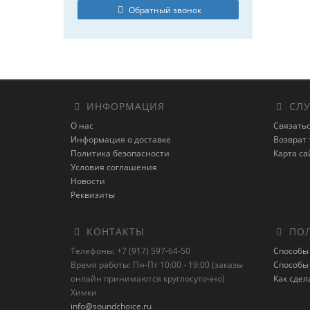
Обратный звонок
ИНФОРМАЦИЯ
СЛУ
О нас
Связатьс
Информация о доставке
Возврат 
Политика безопасности
Карта са
Условия соглашения
Новости
Реквизиты
КОНТАКТЫ
ПОЛ
Телефоны: +7 (917) 597-64-50
Способы
Время работы: Пн-Пт 10:00 - 19:00 (заказы
Способы
онлайн принимаются круглосуточно)
Как сдел
Химки
info@soundchoice.ru