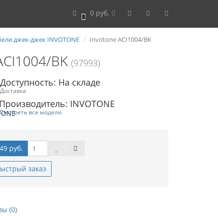
0 руб.
0
бели джек-джек INVOTONE
Invotone ACI1004/BK
 ACI1004/BK
(97993)
Доступность: На складе
Доставка
Производитель: INVOTONE
Смотреть все модели
49 руб.
ыстрый заказ
ы (0)