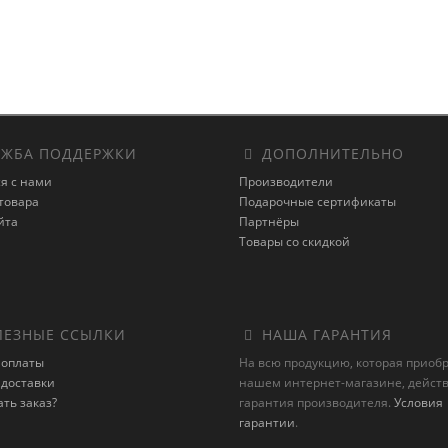
ЖБА ПОДДЕРЖКИ
ДОПОЛНИТЕЛЬНО
я с нами
Производители
товара
Подарочные сертификаты
йта
Партнёры
Товары со скидкой
ЕЗНЫЕ ССЫЛКИ
НАША ГАРАНТИЯ
 оплаты
На всю продукцию, которая приоб
 доставки
нашем интернет-магазине, действ
ать заказ?
гарантия производителя.
Условия
гарантии
.