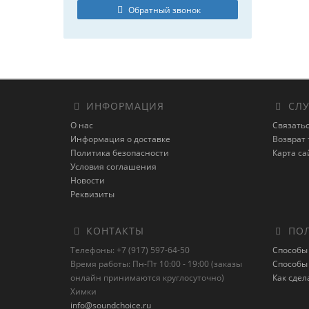
Обратный звонок
ИНФОРМАЦИЯ
СЛУ
О нас
Связатьс
Информация о доставке
Возврат 
Политика безопасности
Карта са
Условия соглашения
Новости
Реквизиты
КОНТАКТЫ
ПОЛ
Телефоны: +7 (917) 597-64-50
Способы
Время работы: Пн-Пт 10:00 - 19:00 (заказы
Способы
онлайн принимаются круглосуточно)
Как сдел
Химки
info@soundchoice.ru