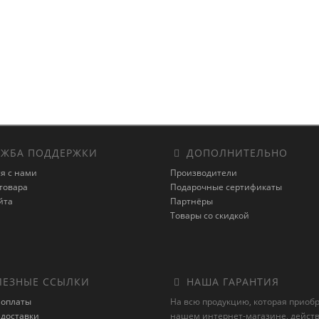
ЖБА ПОДДЕРЖКИ
ДОПОЛНИТЕЛЬНО
я с нами
Производители
товара
Подарочные сертификаты
йта
Партнёры
Товары со скидкой
ЕЗНЫЕ ССЫЛКИ
НАША ГАРАНТИЯ
 оплаты
На всю продукцию, которая приоб
 доставки
нашем интернет-магазине, действ