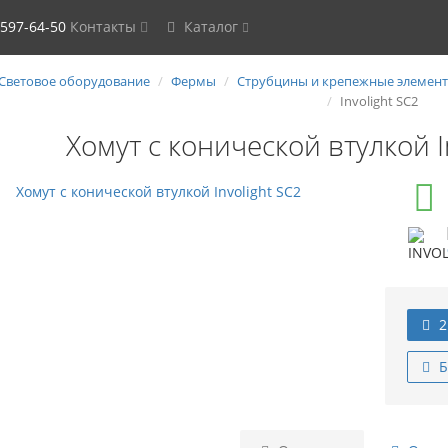
 597-64-50
Контакты
Каталог
Световое оборудование
Фермы
Струбцины и крепежные элемен
Involight SC2
Хомут с конической втулкой I
2
Б