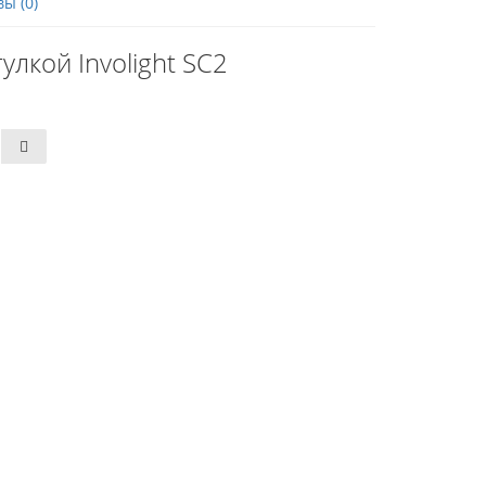
ы (0)
лкой Involight SC2