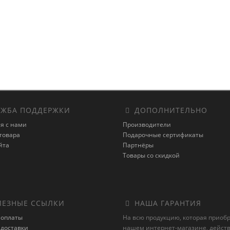
ЖБА ПОДДЕРЖКИ
ДОПОЛНИТЕЛЬНО
я с нами
Производители
товара
Подарочные сертификаты
йта
Партнёры
Товары со скидкой
ЕЗНЫЕ ССЫЛКИ
НАША ГАРАНТИЯ
 оплаты
На всю продукцию, которая приоб
 доставки
нашем интернет-магазине, действ