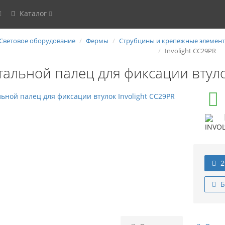
Каталог
Световое оборудование
Фермы
Струбцины и крепежные элемен
Involight CC29PR
тальной палец для фиксации втуло
2
Б