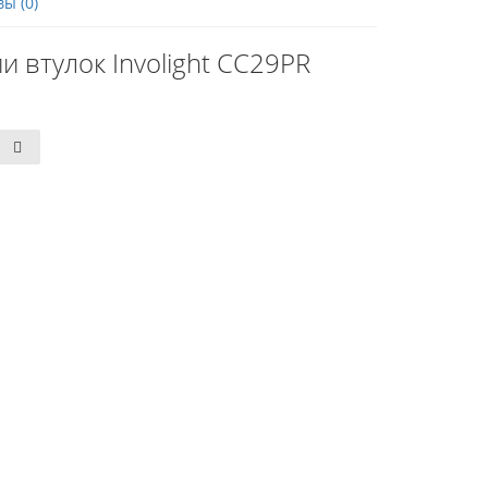
ы (0)
 втулок Involight CC29PR