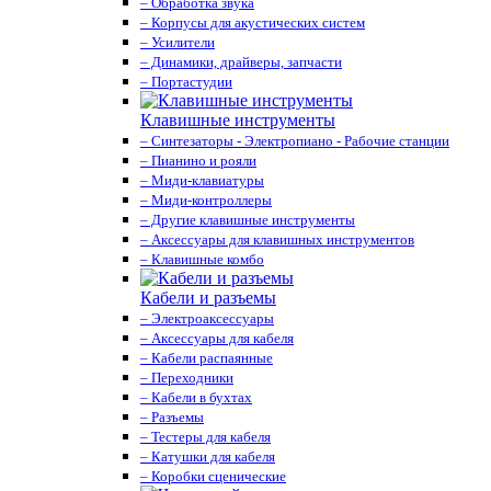
– Обработка звука
– Корпусы для акустических систем
– Усилители
– Динамики, драйверы, запчасти
– Портастудии
Клавишные инструменты
– Синтезаторы - Электропиано - Рабочие станции
– Пианино и рояли
– Миди-клавиатуры
– Миди-контроллеры
– Другие клавишные инструменты
– Аксессуары для клавишных инструментов
– Клавишные комбо
Кабели и разъемы
– Электроаксессуары
– Аксессуары для кабеля
– Кабели распаянные
– Переходники
– Кабели в бухтах
– Разъемы
– Тестеры для кабеля
– Катушки для кабеля
– Коробки сценические