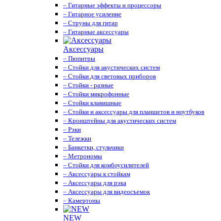
– Гитарные эффекты и процессоры
– Гитарное усиление
– Струны для гитар
– Гитарные аксессуары
Аксессуары
– Пюпитры
– Стойки для акустических систем
– Стойки для световых приборов
– Стойки - разные
– Стойки микрофонные
– Стойки клавишные
– Стойки и аксессуары для планшетов и ноутбуков
– Кронштейны для акустических систем
– Рэки
– Тележки
– Банкетки, стульчики
– Метрономы
– Стойки для комбоусилителей
– Аксессуары к стойкам
– Аксессуары для рэка
– Аксессуары для видеосъемок
– Камертоны
NEW