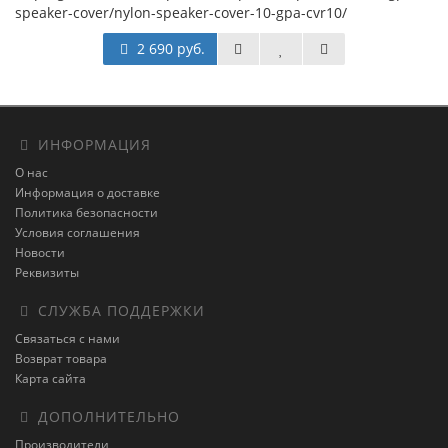
speaker-cover/nylon-speaker-cover-10-gpa-cvr10/
2 690 руб.
ИНФОРМАЦИЯ
О нас
Информация о доставке
Политика безопасности
Условия соглашения
Новости
Реквизиты
СЛУЖБА ПОДДЕРЖКИ
Связаться с нами
Возврат товара
Карта сайта
ДОПОЛНИТЕЛЬНО
Производители