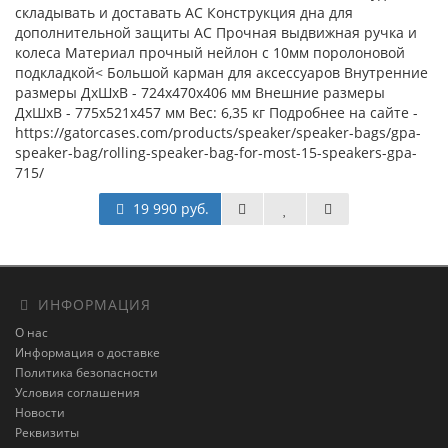
складывать и доставать АС Конструкция дна для
дополнительной защиты АС Прочная выдвижная ручка и
колеса Материал прочный нейлон с 10мм поролоновой
подкладкой< Большой карман для аксессуаров Внутренние
размеры ДхШхВ - 724х470х406 мм Внешние размеры
ДхШхВ - 775х521х457 мм Вес: 6,35 кг Подробнее на сайте -
https://gatorcases.com/products/speaker/speaker-bags/gpa-
speaker-bag/rolling-speaker-bag-for-most-15-speakers-gpa-
715/
19 990 руб.
ИНФОРМАЦИЯ
О нас
Информация о доставке
Политика безопасности
Условия соглашения
Новости
Реквизиты