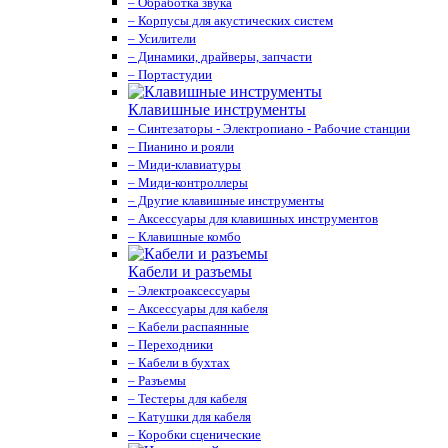
– Обработка звука
– Корпусы для акустических систем
– Усилители
– Динамики, драйверы, запчасти
– Портастудии
Клавишные инструменты
– Синтезаторы - Электропиано - Рабочие станции
– Пианино и рояли
– Миди-клавиатуры
– Миди-контроллеры
– Другие клавишные инструменты
– Аксессуары для клавишных инструментов
– Клавишные комбо
Кабели и разъемы
– Электроаксессуары
– Аксессуары для кабеля
– Кабели распаянные
– Переходники
– Кабели в бухтах
– Разъемы
– Тестеры для кабеля
– Катушки для кабеля
– Коробки сценические