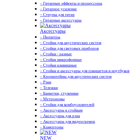
– Гитарные эффекты и процессоры
– Гитарное усиление
– Струны для гитар
– Гитарные аксессуары
Аксессуары
– Пюпитры
– Стойки для акустических систем
– Стойки для световых приборов
– Стойки - разные
– Стойки микрофонные
– Стойки клавишные
– Стойки и аксессуары для планшетов и ноутбуков
– Кронштейны для акустических систем
– Рэки
– Тележки
– Банкетки, стульчики
– Метрономы
– Стойки для комбоусилителей
– Аксессуары к стойкам
– Аксессуары для рэка
– Аксессуары для видеосъемок
– Камертоны
NEW