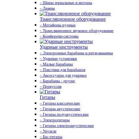
– Шары зеркальные и моторы
– Лампы
Трансляционное оборудование
– Мегафоны ручные
– Трансляционное звуковое оборудование
– Конференц-системы
Ударные инструменты
– Электронные барабаны и ритм-машины
– Ударные установки
– Малые барабаны
– Пластики для барабанов
– Аксессуары для ударных
– Барабаны - другие
– Перкуссия
Гитары
– Гитары классические
– Гитары акустические
– Гитары полуакустические
– Электрогитары
– Гитары электроакустические
– Укулеле
– Бас-гитары