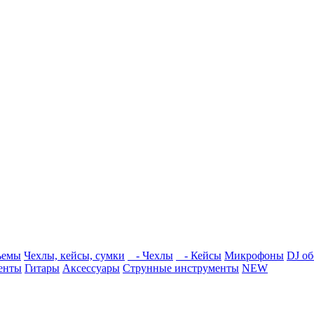
ъемы
Чехлы, кейсы, сумки
- Чехлы
- Кейсы
Микрофоны
DJ об
енты
Гитары
Аксессуары
Струнные инструменты
NEW