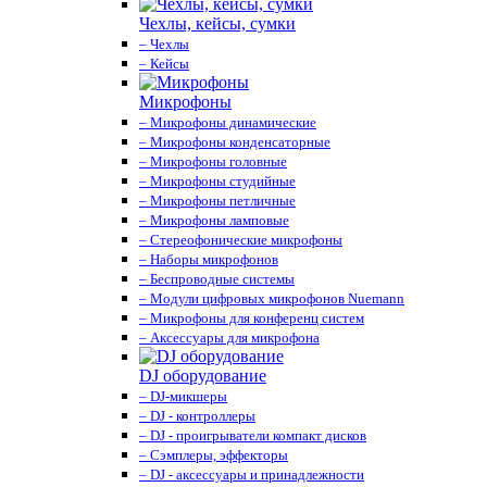
Чехлы, кейсы, сумки
– Чехлы
– Кейсы
Микрофоны
– Микрофоны динамические
– Микрофоны конденсаторные
– Микрофоны головные
– Микрофоны студийные
– Микрофоны петличные
– Микрофоны ламповые
– Стереофонические микрофоны
– Наборы микрофонов
– Беспроводные системы
– Модули цифровых микрофонов Nuemann
– Микрофоны для конференц систем
– Аксессуары для микрофона
DJ оборудование
– DJ-микшеры
– DJ - контроллеры
– DJ - проигрыватели компакт дисков
– Сэмплеры, эффекторы
– DJ - аксессуары и принадлежности