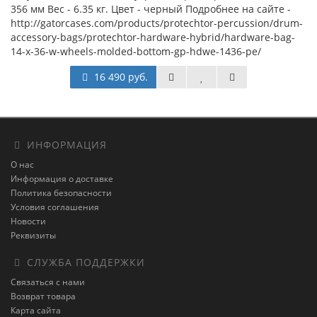
356 мм Вес - 6.35 кг. Цвет - черный Подробнее на сайте -
http://gatorcases.com/products/protechtor-percussion/drum-
accessory-bags/protechtor-hardware-hybrid/hardware-bag-
14-x-36-w-wheels-molded-bottom-gp-hdwe-1436-pe/
16 490 руб.
ИНФОРМАЦИЯ
О нас
Информация о доставке
Политика безопасности
Условия соглашения
Новости
Реквизиты
СЛУЖБА ПОДДЕРЖКИ
Связаться с нами
Возврат товара
Карта сайта