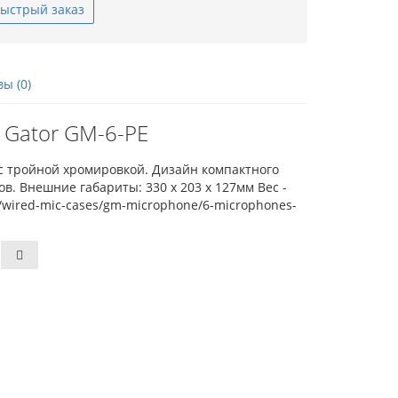
ыстрый заказ
ы (0)
 Gator GM-6-PE
с тройной хромировкой. Дизайн компактного
. Внешние габариты: 330 х 203 х 127мм Вес -
e/wired-mic-cases/gm-microphone/6-microphones-