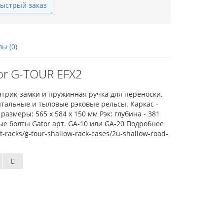
ыстрый заказ
ы (0)
or G-TOUR EFX2
трик-замки и пружинная ручка для переноски.
тальные и тыловые рэковые рельсы. Каркас -
змеры: 565 x 584 x 150 мм Рэк: глубина - 381
ые болты Gator арт. GA-10 или GA-20 Подробнее
t-racks/g-tour-shallow-rack-cases/2u-shallow-road-