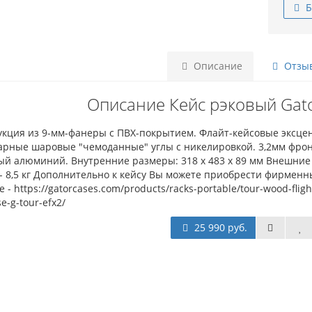
Б
Описание
Отзыв
Описание Кейс рэковый Gat
укция из 9-мм-фанеры с ПВХ-покрытием. Флайт-кейсовые эксцен
арные шаровые "чемоданные" углы с никелировкой. 3,2мм фрон
й алюминий. Внутренние размеры: 318 x 483 x 89 мм Внешние ра
- 8,5 кг Дополнительно к кейсу Вы можете приобрести фирменн
е - https://gatorcases.com/products/racks-portable/tour-wood-fligh
e-g-tour-efx2/
25 990 руб.