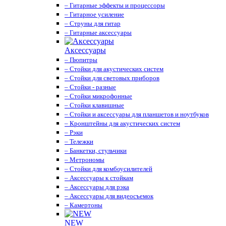
– Гитарные эффекты и процессоры
– Гитарное усиление
– Струны для гитар
– Гитарные аксессуары
Аксессуары
– Пюпитры
– Стойки для акустических систем
– Стойки для световых приборов
– Стойки - разные
– Стойки микрофонные
– Стойки клавишные
– Стойки и аксессуары для планшетов и ноутбуков
– Кронштейны для акустических систем
– Рэки
– Тележки
– Банкетки, стульчики
– Метрономы
– Стойки для комбоусилителей
– Аксессуары к стойкам
– Аксессуары для рэка
– Аксессуары для видеосъемок
– Камертоны
NEW