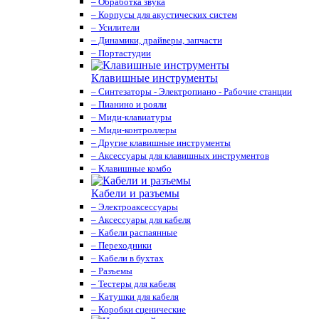
– Обработка звука
– Корпусы для акустических систем
– Усилители
– Динамики, драйверы, запчасти
– Портастудии
Клавишные инструменты
– Синтезаторы - Электропиано - Рабочие станции
– Пианино и рояли
– Миди-клавиатуры
– Миди-контроллеры
– Другие клавишные инструменты
– Аксессуары для клавишных инструментов
– Клавишные комбо
Кабели и разъемы
– Электроаксессуары
– Аксессуары для кабеля
– Кабели распаянные
– Переходники
– Кабели в бухтах
– Разъемы
– Тестеры для кабеля
– Катушки для кабеля
– Коробки сценические