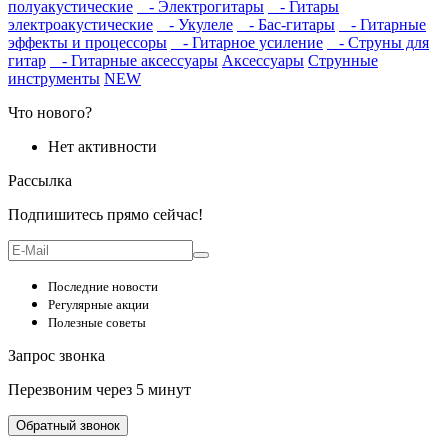
полуакустические
- Электрогитары
- Гитары
электроакустические
- Укулеле
- Бас-гитары
- Гитарные
эффекты и процессоры
- Гитарное усиление
- Струны для
гитар
- Гитарные аксессуары
Аксессуары
Струнные
инструменты
NEW
Что нового?
Нет активности
Рассылка
Подпишитесь прямо сейчас!
Последние новости
Регулярные акции
Полезные советы
Запрос звонка
Перезвоним через 5 минут
Обратный звонок