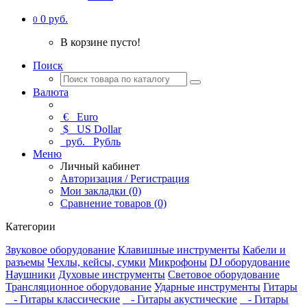
0 руб.
0
В корзине пусто!
Поиск
Валюта
€
Euro
$
US Dollar
руб.
Рубль
Меню
Личный кабинет
Авторизация / Регистрация
Мои закладки (0)
Сравнение товаров (0)
Категории
Звуковое оборудование
Клавишные инструменты
Кабели и
разъемы
Чехлы, кейсы, сумки
Микрофоны
DJ оборудование
Наушники
Духовые инструменты
Световое оборудование
Трансляционное оборудование
Ударные инструменты
Гитары
- Гитары классические
- Гитары акустические
- Гитары