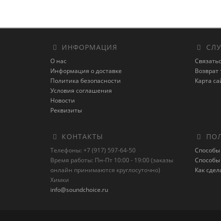
ИНФОРМАЦИЯ
СЛУ
О нас
Связатьс
Информация о доставке
Возврат 
Политика безопасности
Карта са
Условия соглашения
Новости
Реквизиты
КОНТАКТЫ
ПОЛ
Телефоны: +7 (917) 597-64-50
Способы
Время работы: Пн-Пт 10:00 - 19:00 (заказы
Способы
онлайн принимаются круглосуточно)
Как сдел
Химки
info@soundchoice.ru