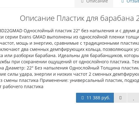
Описание
Отзыв
Описание Пластик для барабана 
BD22GMAD Однослойный пластик 22" без напыления и с двумя д
ки серии Evans GMAD выполнены из однослойной пленки толщ
 частот, мощь и энергию, сравнимые с традиционными пластик
ключают два сменных демпфирующих кольца, позволяющих усил
ка или разборки барабана. Идеальны для барабанщиков, которы
ужбы при сохранении ощущений от однослойного пластика. Тех
на Диаметр: 22" Без напыления Однослойный Толщина пластика
ие силы удара, энергии и низких частот 2 сменных демпфирую
ез смены пластика Применение: универсальный пластик, подхо
т рабочего пластика
11 388 руб.