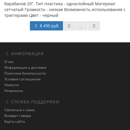
барабанов 20". Тип пластика - однослойный Материал
сетчатый Громкость - низкая Возможность использования с
триггерами Цвет - черный
8 490 руб.
ИНФОРМАЦИЯ
О нас
Информация о доставке
Политика безопасности
Условия соглашения
Новости
Реквизиты
СЛУЖБА ПОДДЕРЖКИ
Связаться с нами
Возврат товара
Карта сайта