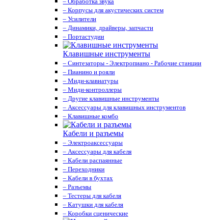
– Обработка звука
– Корпусы для акустических систем
– Усилители
– Динамики, драйверы, запчасти
– Портастудии
Клавишные инструменты
– Синтезаторы - Электропиано - Рабочие станции
– Пианино и рояли
– Миди-клавиатуры
– Миди-контроллеры
– Другие клавишные инструменты
– Аксессуары для клавишных инструментов
– Клавишные комбо
Кабели и разъемы
– Электроаксессуары
– Аксессуары для кабеля
– Кабели распаянные
– Переходники
– Кабели в бухтах
– Разъемы
– Тестеры для кабеля
– Катушки для кабеля
– Коробки сценические