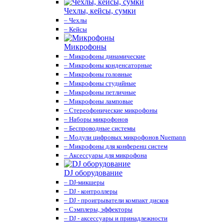
Чехлы, кейсы, сумки
– Чехлы
– Кейсы
Микрофоны
– Микрофоны динамические
– Микрофоны конденсаторные
– Микрофоны головные
– Микрофоны студийные
– Микрофоны петличные
– Микрофоны ламповые
– Стереофонические микрофоны
– Наборы микрофонов
– Беспроводные системы
– Модули цифровых микрофонов Nuemann
– Микрофоны для конференц систем
– Аксессуары для микрофона
DJ оборудование
– DJ-микшеры
– DJ - контроллеры
– DJ - проигрыватели компакт дисков
– Сэмплеры, эффекторы
– DJ - аксессуары и принадлежности