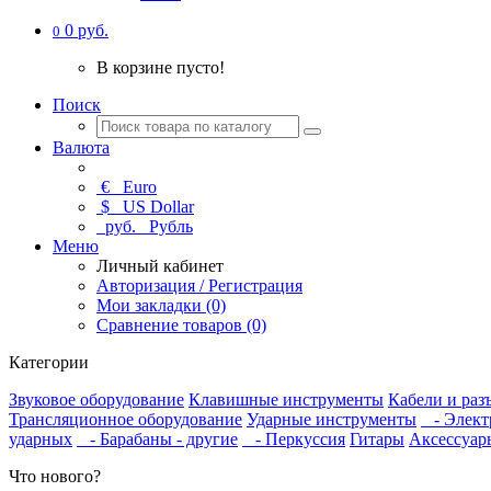
0 руб.
0
В корзине пусто!
Поиск
Валюта
€
Euro
$
US Dollar
руб.
Рубль
Меню
Личный кабинет
Авторизация / Регистрация
Мои закладки (0)
Сравнение товаров (0)
Категории
Звуковое оборудование
Клавишные инструменты
Кабели и раз
Трансляционное оборудование
Ударные инструменты
- Элект
ударных
- Барабаны - другие
- Перкуссия
Гитары
Аксессуар
Что нового?