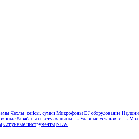
ъемы
Чехлы, кейсы, сумки
Микрофоны
DJ оборудование
Наушни
ронные барабаны и ритм-машины
- Ударные установки
- Малы
ы
Струнные инструменты
NEW