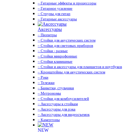
– Гитарные эффекты и процессоры
– Гитарное усиление
– Струны для гитар
– Гитарные аксессуары
Аксессуары
– Пюпитры
– Стойки для акустических систем
– Стойки для световых приборов
– Стойки - разные
– Стойки микрофонные
– Стойки клавишные
– Стойки и аксессуары для планшетов и ноутбуков
– Кронштейны для акустических систем
– Рэки
– Тележки
– Банкетки, стульчики
– Метрономы
– Стойки для комбоусилителей
– Аксессуары к стойкам
– Аксессуары для рэка
– Аксессуары для видеосъемок
– Камертоны
NEW