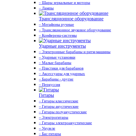
– Шары зеркальные и моторы
– Лампы
Трансляционное оборудование
– Мегафоны ручные
– Трансляционное звуковое оборудование
– Конференц-системы
Ударные инструменты
– Электронные барабаны и ритм-машины
– Ударные установки
– Малые барабаны
– Пластики для барабанов
– Аксессуары для ударных
– Барабаны - другие
– Перкуссия
Гитары
– Гитары классические
– Гитары акустические
– Гитары полуакустические
– Электрогитары
– Гитары электроакустические
– Укулеле
– Бас-гитары