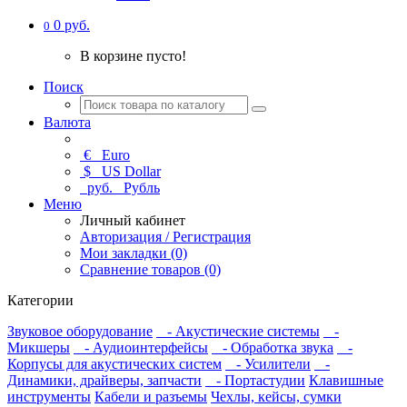
0 руб.
0
В корзине пусто!
Поиск
Валюта
€
Euro
$
US Dollar
руб.
Рубль
Меню
Личный кабинет
Авторизация / Регистрация
Мои закладки (0)
Сравнение товаров (0)
Категории
Звуковое оборудование
- Акустические системы
-
Микшеры
- Аудиоинтерфейсы
- Обработка звука
-
Корпусы для акустических систем
- Усилители
-
Динамики, драйверы, запчасти
- Портастудии
Клавишные
инструменты
Кабели и разъемы
Чехлы, кейсы, сумки