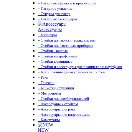
– Гитарные эффекты и процессоры
– Гитарное усиление
– Струны для гитар
– Гитарные аксессуары
Аксессуары
– Пюпитры
– Стойки для акустических систем
– Стойки для световых приборов
– Стойки - разные
– Стойки микрофонные
– Стойки клавишные
– Стойки и аксессуары для планшетов и ноутбуков
– Кронштейны для акустических систем
– Рэки
– Тележки
– Банкетки, стульчики
– Метрономы
– Стойки для комбоусилителей
– Аксессуары к стойкам
– Аксессуары для рэка
– Аксессуары для видеосъемок
– Камертоны
NEW