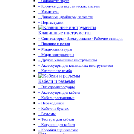
– Обработка звука
– Корпусы для акустических систем
– Усилители
– Динамики, драйверы, запчасти
– Портастудии
Клавишные инструменты
– Синтезаторы - Электропиано - Рабочие станции
– Пианино и рояли
– Миди-клавиатуры
– Миди-контроллеры
– Другие клавишные инструменты
– Аксессуары для клавишных инструментов
– Клавишные комбо
Кабели и разъемы
– Электроаксессуары
– Аксессуары для кабеля
– Кабели распаянные
– Переходники
– Кабели в бухтах
– Разъемы
– Тестеры для кабеля
– Катушки для кабеля
– Коробки сценические