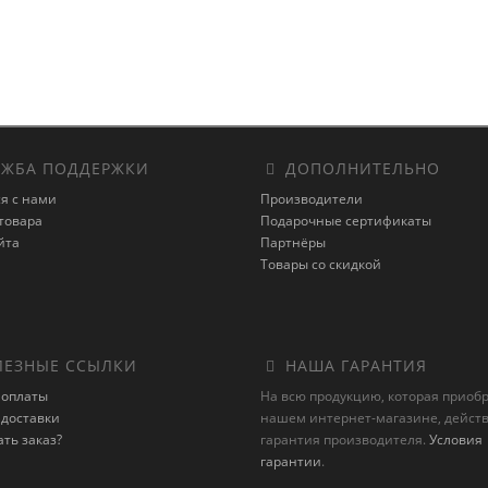
ЖБА ПОДДЕРЖКИ
ДОПОЛНИТЕЛЬНО
я с нами
Производители
товара
Подарочные сертификаты
йта
Партнёры
Товары со скидкой
ЕЗНЫЕ ССЫЛКИ
НАША ГАРАНТИЯ
 оплаты
На всю продукцию, которая приоб
 доставки
нашем интернет-магазине, действ
ать заказ?
гарантия производителя.
Условия
гарантии
.