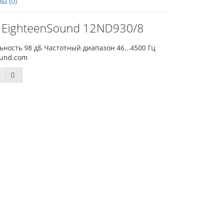
ы (0)
 EighteenSound 12ND930/8
ность 98 дБ Частотный диапазон 46...4500 Гц
ound.com