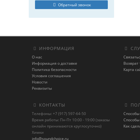
Обратный звонок
ИНФОРМАЦИЯ
СЛУ
О нас
Связатьс
Информация о доставке
Возврат 
Политика безопасности
Карта са
Условия соглашения
Новости
Реквизиты
КОНТАКТЫ
ПОЛ
Телефоны: +7 (917) 597-64-50
Способы
Время работы: Пн-Пт 10:00 - 19:00 (заказы
Способы
онлайн принимаются круглосуточно)
Как сдел
Химки
info@soundchoice.ru