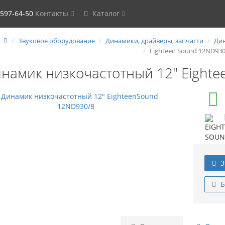
 597-64-50
Контакты
Каталог
Звуковое оборудование
Динамики, драйверы, запчасти
Дин
Eighteen Sound 12ND930
намик низкочастотный 12" Eight
3
Б