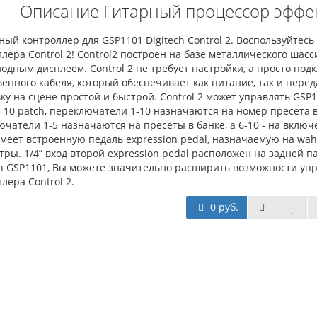
Описание Гитарный процессор эффек
ый контроллер для GSP1101 Digitech Control 2. Воспользуйте
лера Control 2! Control2 построен на базе металлического ша
одным дисплеем. Control 2 не требует настройки, а просто под
енного кабеля, который обеспечивает как питание, так и перед
ку на сцене простой и быстрой. Control 2 может управлять GSP11
10 patch, переключатели 1-10 назначаются на номер пресета в
чатели 1-5 назначаются на пресеты в банке, а 6-10 - на включ
меет встроенную педаль expression pedal, назначаемую на wah
ры. 1/4” вход второй expression pedal расположен на задней па
ch GSP1101, Вы можете значительно расширить возможности у
лера Control 2.
0 руб.