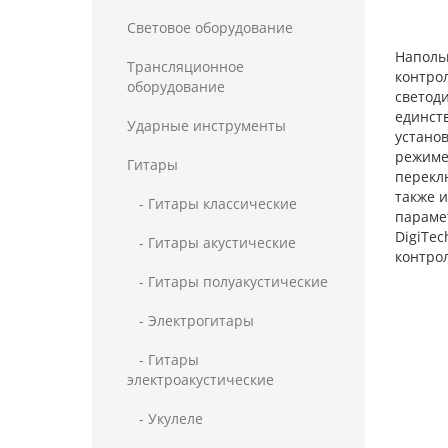
Световое оборудование
Напольн
Трансляционное
контрол
оборудование
светоди
единств
Ударные инструменты
установ
режиме 
Гитары
переклю
также и
- Гитары классические
парамет
DigiTe
- Гитары акустические
контрол
- Гитары полуакустические
- Электрогитары
- Гитары
электроакустические
- Укулеле