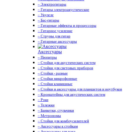
– Электрогитары
– Гитары электроакустические
– Укулеле
– Бас-гитары
– Гитарные эффекты и процессоры
– Гитарное усиление
– Струны для гитар
– Гитарные аксессуары
Аксессуары
– Пюпитры
– Стойки для акустических систем
– Стойки для световых приборов
– Стойки - разные
– Стойки микрофонные
– Стойки клавишные
– Стойки и аксессуары для планшетов и ноутбуков
– Кронштейны для акустических систем
– Рэки
– Тележки
– Банкетки, стульчики
– Метрономы
– Стойки для комбоусилителей
– Аксессуары к стойкам
– Аксессуары для рэка