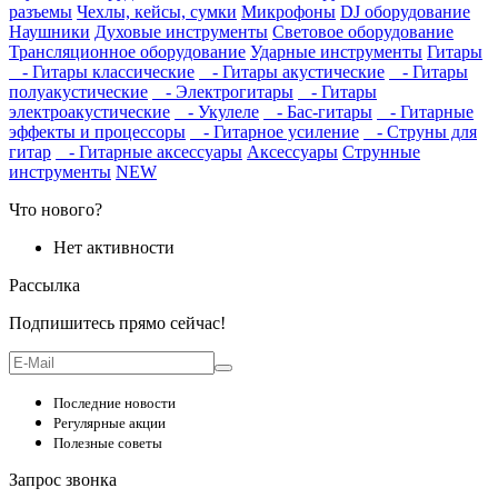
разъемы
Чехлы, кейсы, сумки
Микрофоны
DJ оборудование
Наушники
Духовые инструменты
Световое оборудование
Трансляционное оборудование
Ударные инструменты
Гитары
- Гитары классические
- Гитары акустические
- Гитары
полуакустические
- Электрогитары
- Гитары
электроакустические
- Укулеле
- Бас-гитары
- Гитарные
эффекты и процессоры
- Гитарное усиление
- Струны для
гитар
- Гитарные аксессуары
Аксессуары
Струнные
инструменты
NEW
Что нового?
Нет активности
Рассылка
Подпишитесь прямо сейчас!
Последние новости
Регулярные акции
Полезные советы
Запрос звонка