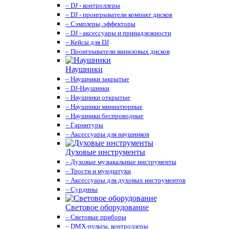
– DJ - контроллеры
– DJ - проигрыватели компакт дисков
– Сэмплеры, эффекторы
– DJ - аксессуары и принадлежности
– Кейсы для DJ
– Проигрыватели виниловых дисков
Наушники
– Наушники закрытые
– DJ-Наушники
– Наушники открытые
– Наушники миниатюрные
– Наушники беспроводные
– Гарнитуры
– Аксессуары для наушников
Духовые инструменты
– Духовые музыкальные инструменты
– Трости и мундштуки
– Аксессуары для духовых инструментов
– Сурдины
Световое оборудование
– Световые приборы
– DMX-пульты, контроллеры