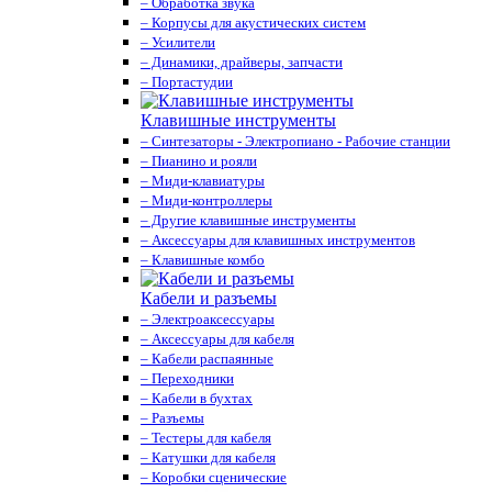
– Обработка звука
– Корпусы для акустических систем
– Усилители
– Динамики, драйверы, запчасти
– Портастудии
Клавишные инструменты
– Синтезаторы - Электропиано - Рабочие станции
– Пианино и рояли
– Миди-клавиатуры
– Миди-контроллеры
– Другие клавишные инструменты
– Аксессуары для клавишных инструментов
– Клавишные комбо
Кабели и разъемы
– Электроаксессуары
– Аксессуары для кабеля
– Кабели распаянные
– Переходники
– Кабели в бухтах
– Разъемы
– Тестеры для кабеля
– Катушки для кабеля
– Коробки сценические