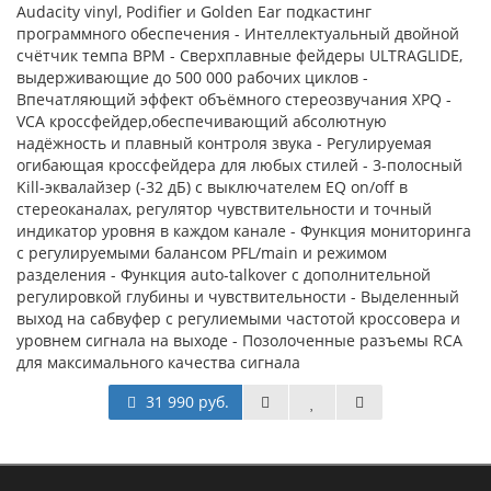
Audacity vinyl, Podifier и Golden Ear подкастинг
программного обеспечения - Интеллектуальный двойной
счётчик темпа BPM - Сверхплавные фейдеры ULTRAGLIDE,
выдерживающие до 500 000 рабочих циклов -
Впечатляющий эффект объёмного стереозвучания XPQ -
VCA кроссфейдер,обеспечивающий абсолютную
надёжность и плавный контроля звука - Регулируемая
огибающая кроссфейдера для любых стилей - 3-полосный
Kill-эквалайзер (-32 дБ) с выключателем EQ on/off в
стереоканалах, регулятор чувствительности и точный
индикатор уровня в каждом канале - Функция мониторинга
с регулируемыми балансом PFL/main и режимом
разделения - Функция auto-talkover с дополнительной
регулировкой глубины и чувствительности - Выделенный
выход на сабвуфер с регулиемыми частотой кроссовера и
уровнем сигнала на выходе - Позолоченные разъемы RCA
для максимального качества сигнала
31 990 руб.