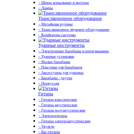
– Шары зеркальные и моторы
– Лампы
Трансляционное оборудование
– Мегафоны ручные
– Трансляционное звуковое оборудование
– Конференц-системы
Ударные инструменты
– Электронные барабаны и ритм-машины
– Ударные установки
– Малые барабаны
– Пластики для барабанов
– Аксессуары для ударных
– Барабаны - другие
– Перкуссия
Гитары
– Гитары классические
– Гитары акустические
– Гитары полуакустические
– Электрогитары
– Гитары электроакустические
– Укулеле
– Бас-гитары