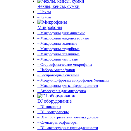
Чехлы, кейсы, сумки
– Чехлы
– Кейсы
Микрофоны
– Микрофоны динамические
– Микрофоны конденсаторные
– Микрофоны головные
– Микрофоны студийные
– Микрофоны петличные
– Микрофоны ламповые
– Стереофонические микрофоны
– Наборы микрофонов
– Беспроводные системы
– Модули цифровых микрофонов Nuemann
– Микрофоны для конференц систем
– Аксессуары для микрофона
DJ оборудование
– DJ-микшеры
– DJ - контроллеры
– DJ - проигрыватели компакт дисков
– Сэмплеры, эффекторы
– DJ - аксессуары и принадлежности