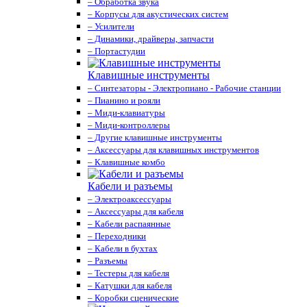
– Обработка звука
– Корпусы для акустических систем
– Усилители
– Динамики, драйверы, запчасти
– Портастудии
Клавишные инструменты
– Синтезаторы - Электропиано - Рабочие станции
– Пианино и рояли
– Миди-клавиатуры
– Миди-контроллеры
– Другие клавишные инструменты
– Аксессуары для клавишных инструментов
– Клавишные комбо
Кабели и разъемы
– Электроаксессуары
– Аксессуары для кабеля
– Кабели распаянные
– Переходники
– Кабели в бухтах
– Разъемы
– Тестеры для кабеля
– Катушки для кабеля
– Коробки сценические