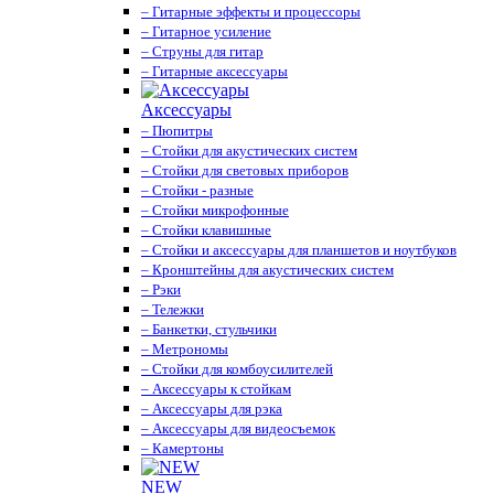
– Гитарные эффекты и процессоры
– Гитарное усиление
– Струны для гитар
– Гитарные аксессуары
Аксессуары
– Пюпитры
– Стойки для акустических систем
– Стойки для световых приборов
– Стойки - разные
– Стойки микрофонные
– Стойки клавишные
– Стойки и аксессуары для планшетов и ноутбуков
– Кронштейны для акустических систем
– Рэки
– Тележки
– Банкетки, стульчики
– Метрономы
– Стойки для комбоусилителей
– Аксессуары к стойкам
– Аксессуары для рэка
– Аксессуары для видеосъемок
– Камертоны
NEW