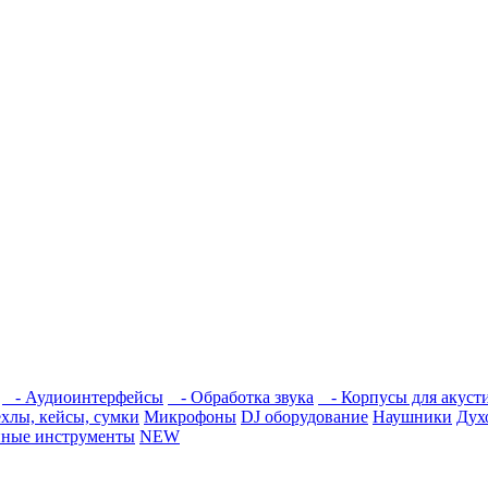
- Аудиоинтерфейсы
- Обработка звука
- Корпусы для акусти
хлы, кейсы, сумки
Микрофоны
DJ оборудование
Наушники
Дух
ные инструменты
NEW