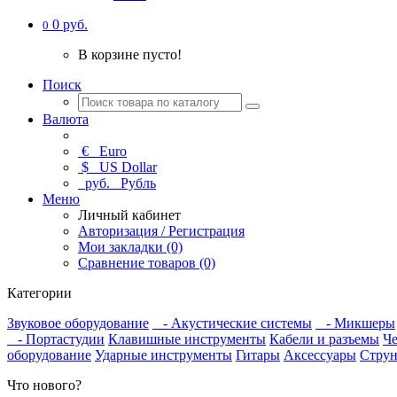
0 руб.
0
В корзине пусто!
Поиск
Валюта
€
Euro
$
US Dollar
руб.
Рубль
Меню
Личный кабинет
Авторизация / Регистрация
Мои закладки (0)
Сравнение товаров (0)
Категории
Звуковое оборудование
- Акустические системы
- Микшеры
- Портастудии
Клавишные инструменты
Кабели и разъемы
Че
оборудование
Ударные инструменты
Гитары
Аксессуары
Струн
Что нового?