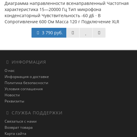
Диаграмма направленности всенаправленный Частотная
характеристика 15—20000 Гц Тип микрофона
конденсаторный Чувствительность -60 дБ · В
Сопротивление 600 Ом Масса 120 г Подключение XLR
3 790 руб.
ИНФОРМАЦИЯ
О нас
Информация о доставке
Политика безопасности
Условия соглашения
Новости
Реквизиты
СЛУЖБА ПОДДЕРЖКИ
Связаться с нами
Возврат товара
Карта сайта