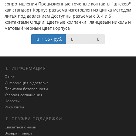
сопротивления Прецизионные точеные контакты "штекер"
как стандарт Корпус разъема изготовлен из цинка методом
литья под давлением Доступны разъемы с 3, 4 и 5
контактами Опции: Цветные колпачки Глянцевый никель и
матовый черный цвет корпуса
1 557 руб.
ИНФОРМАЦИЯ
О нас
Информация о доставке
Политика безопасности
Условия соглашения
Новости
Реквизиты
СЛУЖБА ПОДДЕРЖКИ
Связаться с нами
Возврат товара