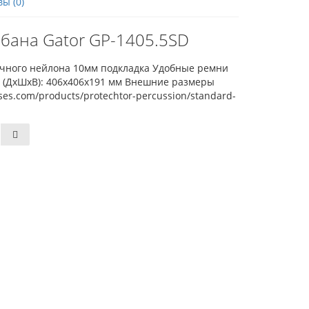
ы (0)
бана Gator GP-1405.5SD
прочного нейлона 10мм подкладка Удобные ремни
 (ДхШхВ): 406х406х191 мм Внешние размеры
ases.com/products/protechtor-percussion/standard-